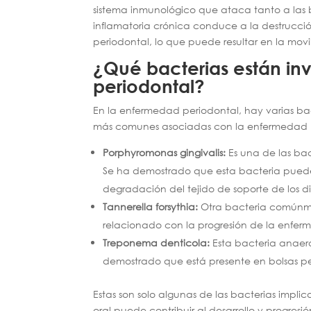
sistema inmunológico que ataca tanto a las b
inflamatoria crónica conduce a la destrucción
periodontal, lo que puede resultar en la movi
¿Qué bacterias están in
periodontal?
En la enfermedad periodontal, hay varias bac
más comunes asociadas con la enfermedad p
Porphyromonas gingivalis:
Es una de las ba
Se ha demostrado que esta bacteria puede
degradación del tejido de soporte de los di
Tannerella forsythia:
Otra bacteria comúnm
relacionado con la progresión de la enferme
Treponema denticola:
Esta bacteria anaer
demostrado que está presente en bolsas pe
Estas son solo algunas de las bacterias impli
oral puede contribuir al desarrollo y progre