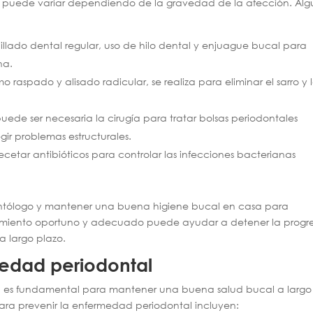
l puede variar dependiendo de la gravedad de la afección. Alg
pillado dental regular, uso de hilo dental y enjuague bucal para
na.
aspado y alisado radicular, se realiza para eliminar el sarro y 
ede ser necesaria la cirugía para tratar bolsas periodontales
gir problemas estructurales.
cetar antibióticos para controlar las infecciones bacterianas
dontólogo y mantener una buena higiene bucal en casa para
atamiento oportuno y adecuado puede ayudar a detener la progr
a largo plazo.
medad periodontal
l es fundamental para mantener una buena salud bucal a largo
ra prevenir la enfermedad periodontal incluyen: