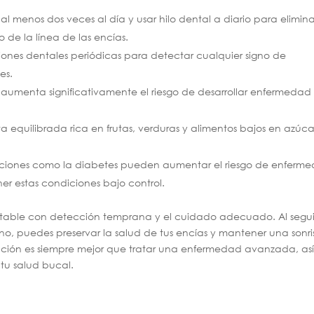
s al menos dos veces al día y usar hilo dental a diario para elimina
o de la línea de las encías.
siones dentales periódicas para detectar cualquier signo de
es.
aumenta significativamente el riesgo de desarrollar enfermedad
a equilibrada rica en frutas, verduras y alimentos bajos en azúca
ciones como la diabetes pueden aumentar el riesgo de enferm
er estas condiciones bajo control.
atable con detección temprana y el cuidado adecuado. Al seguir
o, puedes preservar la salud de tus encías y mantener una sonri
nción es siempre mejor que tratar una enfermedad avanzada, as
tu salud bucal.