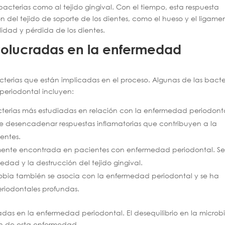
acterias como al tejido gingival. Con el tiempo, esta respuesta
 del tejido de soporte de los dientes, como el hueso y el ligame
lidad y pérdida de los dientes.
volucradas en la enfermedad
terias que están implicadas en el proceso. Algunas de las bacte
eriodontal incluyen:
cterias más estudiadas en relación con la enfermedad periodont
 desencadenar respuestas inflamatorias que contribuyen a la
entes.
ente encontrada en pacientes con enfermedad periodontal. S
dad y la destrucción del tejido gingival.
obia también se asocia con la enfermedad periodontal y se ha
riodontales profundas.
cadas en la enfermedad periodontal. El desequilibrio en la microb
sión de esta enfermedad