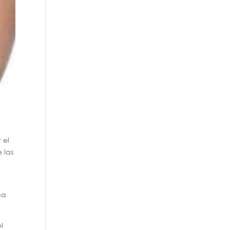
 el
 las
na
l