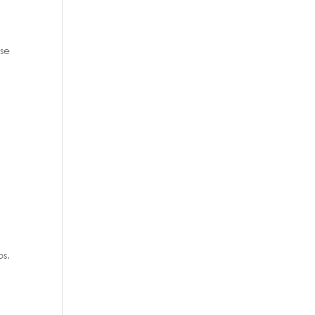
se
os.