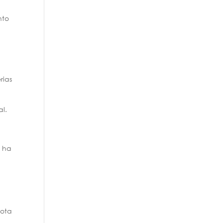
nto
rias
al.
e ha
iota