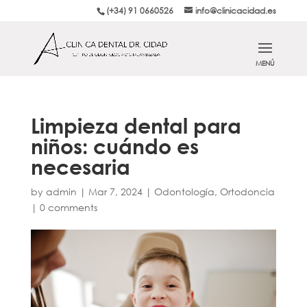
(+34) 91 0660526
info@clinicacidad.es
Limpieza dental para
niños: cuándo es
necesaria
by
admin
|
Mar 7, 2024
|
Odontología
,
Ortodoncia
|
0 comments