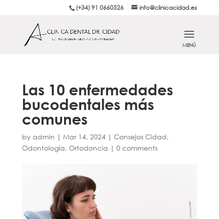
(+34) 91 0660526
info@clinicacidad.es
Las 10 enfermedades
bucodentales más
comunes
by
admin
|
Mar 14, 2024
|
Consejos Cidad
,
Odontología
,
Ortodoncia
|
0 comments