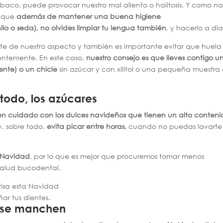
abaco, puede provocar nuestro mal aliento o halitosis. Y como n
s que
además de mantener una buena higiene
hilo o seda), no olvides limpiar tu lengua también
, y hacerlo a dia
nte de nuestro aspecto y también es importante evitar que huela
uentemente. En este caso,
nuestro consejo es que lleves contigo un
nte) o un chicle
sin azúcar y con xilitol o una pequeña muestra
 todo, los azúcares
en cuidado con los dulces navideños que tienen un alto conteni
y, sobre todo,
evita picar entre horas,
cuando no puedas lavarte 
 Navidad
, por lo que es mejor que procuremos tomar menos
salud bucodental.
r tus dientes.
o se manchen