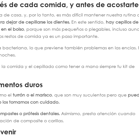
pués de cada comida, y antes de acostarte
de casa, y, por lo tanto, es más difícil mantener nuestra rutina 
a dejar de cepillarse los dientes.
En este sentido,
hay cepillos de
 en el bolso
, porque son más pequeños o plegables, incluso aun
los restos de comida ya es un paso importante.
ca bacteriana, lo que previene también problemas en las encías.
 noches.
e la comida y el cepillado como tener a mano siempre tu kit de
mentos duros
omo el
turrón o el marisco
, que son muy suculentos pero que
pue
no los tomamos con cuidado.
empastes o prótesis dentales.
Asimismo, presta atención cuando
ración de composite o carillas.
venir