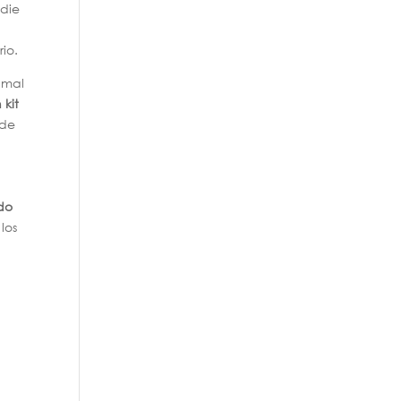
adie
rio.
 mal
 kit
 de
do
los