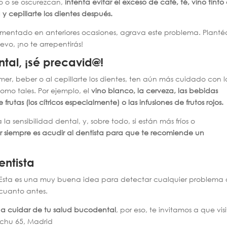
no o se oscurezcan,
intenta evitar el exceso de café, té, vino tinto
 y cepillarte los dientes después.
entado en anteriores ocasiones, agrava este problema. Planté
vo, ¡no te arrepentirás!
ntal, ¡sé precavid@!
omer, beber o al cepillarte los dientes, ten aún más cuidado con l
omo tales. Por ejemplo, el
vino blanco, la cerveza, las bebidas
frutas (los cítricos especialmente) o las infusiones de frutos rojos.
 sensibilidad dental, y, sobre todo, si están más fríos o
r siempre es acudir al dentista para que te recomiende un
entista
Esta es una muy buena idea para detectar cualquier problema
 cuanto antes.
a cuidar de tu salud bucodental
, por eso, te invitamos a que visi
ichu 65, Madrid