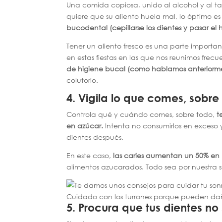
Una comida copiosa, unido al alcohol y al t
quiere que su aliento huela mal, lo óptimo e
bucodental (cepillarse los dientes y pasar el 
Tener un aliento fresco es una parte importa
en estas fiestas en las que nos reunimos frec
de higiene bucal (como hablamos anteriorme
colutorio.
4.
Vigila lo que comes, sobre
Controla qué y cuándo comes, sobre todo,
t
en azúcar.
Intenta no consumirlos en exceso 
dientes después.
En este caso,
las caries aumentan un 50% en
alimentos azucarados. Todo sea por nuestra 
Cuidado con los turrones porque pueden daña
5.
Procura que tus dientes n