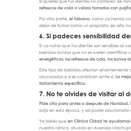
Si quieres que tus dientes no cambien de to
refrescos de cola o valora tomarlos con pajita
Por otra parte,
el tabaco
, como ya hemos com
dejar de fumar como un propósito de año nue
6.
Si padeces sensibilidad de
Si ya notas que tus dientes son sensibles al c
bebidas ácidas que no se suelen identificar c
energéticas, los refrescos de cola, los zumos de 
Este tipo de bebidas afectan enormemente a la
azucarados o si se combinan entre sí.
Lo mejo
tratamiento específico.
7.
No te olvides de visitar al d
Pide cita para antes o después de Navidad.
surja en esta época, y así poder solucionarlo
Ya sabes que
en Clínica Cidad
te ayudamos 
nuestra clínica, situada en Avenida Machup