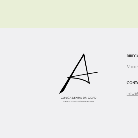
DIREC
Mach
CONT
info@