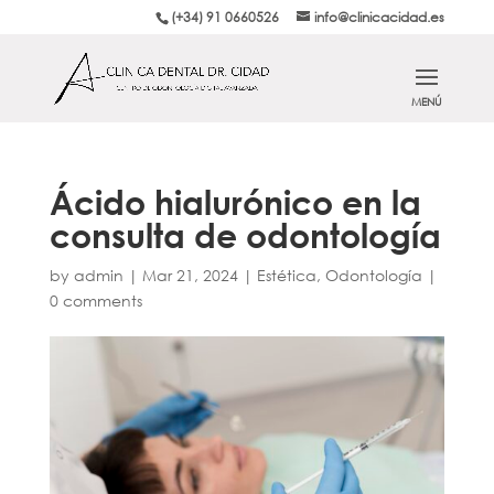
(+34) 91 0660526
info@clinicacidad.es
Ácido hialurónico en la
consulta de odontología
by
admin
|
Mar 21, 2024
|
Estética
,
Odontología
|
0 comments